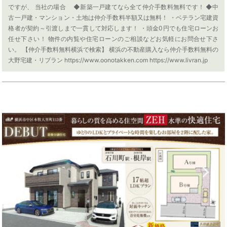
ですが、 当社の場合 ◆新築一戸建てなら全て仲介手数料無料です！ ◆中
古一戸建・マンション・土地は仲介手数料半額又は無料！ ・ベテラン宅建資
格者が契約～引渡しまで一貫して対応します！ ・頭金0円でも住宅ローンお
任せ下さい！ 物件の内覧や住宅ローンのご相談などお気軽にお問合せ下さ
い。 【仲介手数料無料横浜で検索】 横浜の不動産購入なら仲介手数料無料の
大野宅建・リブラン https://www.oonotakken.com https://www.livran.jp
Previous
N