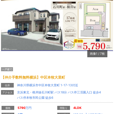
Previous
N
画像
1
/
7
枚
一戸建て
【仲介手数料無料横浜】中区本牧大里町
神奈川県横浜市中区本牧大里町 1-17-13付近
住所
京浜東北・根岸線石川町駅 バス18分 バス停三渓園入口 徒歩4
アクセス
バス停本牧市民公園 徒歩6
5790
万円
4LDK
価格
間取り
2