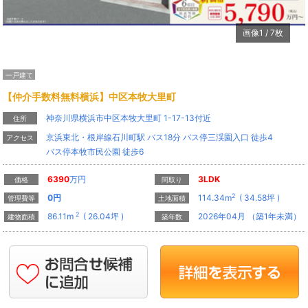
画像
1
/
7
枚
一戸建て
【仲介手数料無料横浜】中区本牧大里町
神奈川県横浜市中区本牧大里町 1-17-13付近
住所
京浜東北・根岸線石川町駅 バス18分 バス停三渓園入口 徒歩4
アクセス
バス停本牧市民公園 徒歩6
6390
万円
3LDK
価格
間取り
2
0
円
114.34m
( 34.58坪 )
管理費等
土地面積
2
86.11m
( 26.04坪 )
2026年04月 （築1年未満）
建物面積
築年数