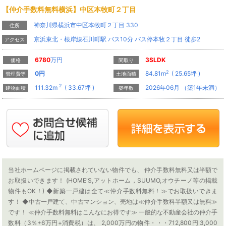
【仲介手数料無料横浜】中区本牧町２丁目
神奈川県横浜市中区本牧町２丁目 330
住所
京浜東北・根岸線石川町駅 バス10分 バス停本牧２丁目 徒歩2
アクセス
6780
万円
3SLDK
価格
間取り
2
0
円
84.81m
( 25.65坪 )
管理費等
土地面積
2
111.32m
( 33.67坪 )
2026年06月 （築1年未満）
建物面積
築年数
当社ホームページに掲載されていない物件でも、 仲介手数料無料又は半額で
お取扱いできます！ (HOME'S,アットホーム，SUUMO,オウチーノ等の掲載
物件もOK！) ◆新築一戸建は全て≪仲介手数料無料！≫でお取扱いできま
す！ ◆中古一戸建て、中古マンション、売地は≪仲介手数料半額又は無料≫
です！ ≪仲介手数料無料はこんなにお得です≫ 一般的な不動産会社の仲介手
数料（3％+6万円+消費税）は、 2,000万円の物件・・・712,800円 3,000