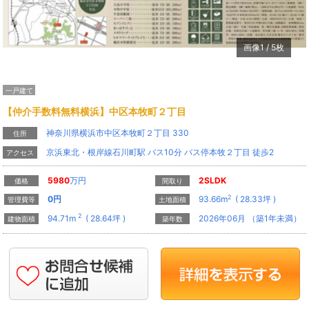
画像
1
/
5
枚
一戸建て
【仲介手数料無料横浜】中区本牧町２丁目
神奈川県横浜市中区本牧町２丁目 330
住所
京浜東北・根岸線石川町駅 バス10分 バス停本牧２丁目 徒歩2
アクセス
5980
万円
2SLDK
価格
間取り
2
0
円
93.66m
( 28.33坪 )
管理費等
土地面積
2
94.71m
( 28.64坪 )
2026年06月 （築1年未満）
建物面積
築年数