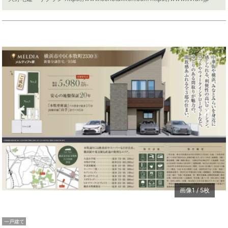
Previous
N
画像
1
/
5
枚
一戸建て