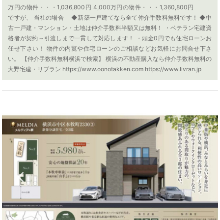
万円の物件・・・1,036,800円 4,000万円の物件・・・1,360,800円
ですが、 当社の場合 ◆新築一戸建てなら全て仲介手数料無料です！ ◆中
古一戸建・マンション・土地は仲介手数料半額又は無料！ ・ベテラン宅建資
格者が契約～引渡しまで一貫して対応します！ ・頭金0円でも住宅ローンお
任せ下さい！ 物件の内覧や住宅ローンのご相談などお気軽にお問合せ下さ
い。 【仲介手数料無料横浜で検索】 横浜の不動産購入なら仲介手数料無料の
大野宅建・リブラン https://www.oonotakken.com https://www.livran.jp
Previous
N