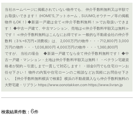
当社ホームページに掲載されていない物件でも、 仲介手数料無料又は半額で
お取扱いできます！ (HOME'S,アットホーム，SUUMO,オウチーノ等の掲載
物件もOK！) ◆新築一戸建は全て≪仲介手数料無料！≫でお取扱いできま
す！ ◆中古一戸建て、中古マンション、売地は≪仲介手数料半額又は無料≫
です！ ≪仲介手数料無料はこんなにお得です≫ 一般的な不動産会社の仲介手
数料（3％+6万円+消費税）は、 2,000万円の物件・・・712,800円 3,000
万円の物件・・・1,036,800円 4,000万円の物件・・・1,360,800円
ですが、 当社の場合 ◆新築一戸建てなら全て仲介手数料無料です！ ◆中
古一戸建・マンション・土地は仲介手数料半額又は無料！ ・ベテラン宅建資
格者が契約～引渡しまで一貫して対応します！ ・頭金0円でも住宅ローンお
任せ下さい！ 物件の内覧や住宅ローンのご相談などお気軽にお問合せ下さ
い。 【仲介手数料無料横浜で検索】 横浜の不動産購入なら仲介手数料無料の
大野宅建・リブラン https://www.oonotakken.com https://www.livran.jp
6
検索結果件数：
件