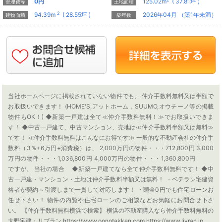
0
円
125.02m
( 37.81坪 )
管理費等
土地面積
2
94.39m
( 28.55坪 )
2026年04月 （築1年未満）
建物面積
築年数
当社ホームページに掲載されていない物件でも、 仲介手数料無料又は半額で
お取扱いできます！ (HOME'S,アットホーム，SUUMO,オウチーノ等の掲載
物件もOK！) ◆新築一戸建は全て≪仲介手数料無料！≫でお取扱いできま
す！ ◆中古一戸建て、中古マンション、売地は≪仲介手数料半額又は無料≫
です！ ≪仲介手数料無料はこんなにお得です≫ 一般的な不動産会社の仲介手
数料（3％+6万円+消費税）は、 2,000万円の物件・・・712,800円 3,000
万円の物件・・・1,036,800円 4,000万円の物件・・・1,360,800円
ですが、 当社の場合 ◆新築一戸建てなら全て仲介手数料無料です！ ◆中
古一戸建・マンション・土地は仲介手数料半額又は無料！ ・ベテラン宅建資
格者が契約～引渡しまで一貫して対応します！ ・頭金0円でも住宅ローンお
任せ下さい！ 物件の内覧や住宅ローンのご相談などお気軽にお問合せ下さ
い。 【仲介手数料無料横浜で検索】 横浜の不動産購入なら仲介手数料無料の
大野宅建・リブラン https://www.oonotakken.com https://www.livran.jp