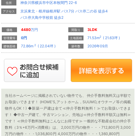
神奈川県横浜市中区本牧間門 22-6
住所
京浜東北・根岸線根岸駅 バス7分 バス停二の谷 徒歩4
アクセス
バス停大鳥中学校前 徒歩2
4480
万円
3LDK
価格
間取り
2
0
円
71.53m
( 21.63坪 )
管理費等
土地面積
2
72.86m
( 22.04坪 )
2026年09月
建物面積
築年数
当社ホームページに掲載されていない物件でも、 仲介手数料無料又は半額で
お取扱いできます！ (HOME'S,アットホーム，SUUMO,オウチーノ等の掲載
物件もOK！) ◆新築一戸建は全て≪仲介手数料無料！≫でお取扱いできま
す！ ◆中古一戸建て、中古マンション、売地は≪仲介手数料半額又は無料≫
です！ ≪仲介手数料無料はこんなにお得です≫ 一般的な不動産会社の仲介手
数料（3％+6万円+消費税）は、 2,000万円の物件・・・712,800円 3,000
万円の物件・・・1,036,800円 4,000万円の物件・・・1,360,800円