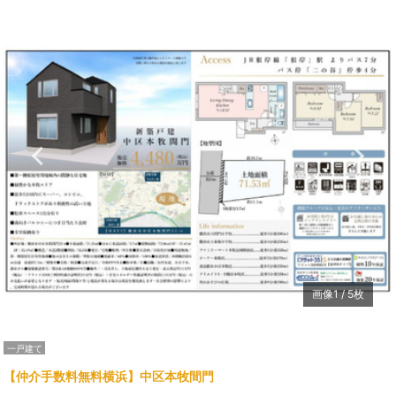
Previous
N
画像
1
/
5
枚
一戸建て
【仲介手数料無料横浜】中区本牧間門