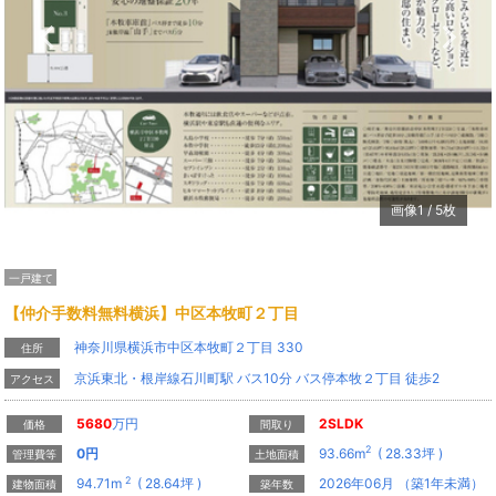
Previous
N
画像
1
/
5
枚
一戸建て
【仲介手数料無料横浜】中区本牧町２丁目
神奈川県横浜市中区本牧町２丁目 330
住所
京浜東北・根岸線石川町駅 バス10分 バス停本牧２丁目 徒歩2
アクセス
5680
万円
2SLDK
価格
間取り
2
0
円
93.66m
( 28.33坪 )
管理費等
土地面積
2
94.71m
( 28.64坪 )
2026年06月 （築1年未満）
建物面積
築年数