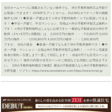
当社ホームページに掲載されていない物件でも、 仲介手数料無料又は半額で
お取扱いできます！ (HOME'S,アットホーム，SUUMO,オウチーノ等の掲載
物件もOK！) ◆新築一戸建は全て≪仲介手数料無料！≫でお取扱いできま
す！ ◆中古一戸建て、中古マンション、売地は≪仲介手数料半額又は無料≫
です！ ≪仲介手数料無料はこんなにお得です≫ 一般的な不動産会社の仲介手
数料（3％+6万円+消費税）は、 2,000万円の物件・・・712,800円 3,000
万円の物件・・・1,036,800円 4,000万円の物件・・・1,360,800円
ですが、 当社の場合 ◆新築一戸建てなら全て仲介手数料無料です！ ◆中
古一戸建・マンション・土地は仲介手数料半額又は無料！ ・ベテラン宅建資
格者が契約～引渡しまで一貫して対応します！ ・頭金0円でも住宅ローンお
任せ下さい！ 物件の内覧や住宅ローンのご相談などお気軽にお問合せ下さ
い。 【仲介手数料無料横浜で検索】 横浜の不動産購入なら仲介手数料無料の
大野宅建・リブラン https://www.oonotakken.com https://www.livran.jp