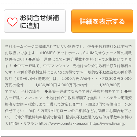
当社ホームページに掲載されていない物件でも、 仲介手数料無料又は半額で
お取扱いできます！ (HOME'S,アットホーム，SUUMO,オウチーノ等の掲載
物件もOK！) ◆新築一戸建は全て≪仲介手数料無料！≫でお取扱いできま
す！ ◆中古一戸建て、中古マンション、売地は≪仲介手数料半額又は無料≫
です！ ≪仲介手数料無料はこんなにお得です≫ 一般的な不動産会社の仲介手
数料（3％+6万円+消費税）は、 2,000万円の物件・・・712,800円 3,000
万円の物件・・・1,036,800円 4,000万円の物件・・・1,360,800円
ですが、 当社の場合 ◆新築一戸建てなら全て仲介手数料無料です！ ◆中
古一戸建・マンション・土地は仲介手数料半額又は無料！ ・ベテラン宅建資
格者が契約～引渡しまで一貫して対応します！ ・頭金0円でも住宅ローンお
任せ下さい！ 物件の内覧や住宅ローンのご相談などお気軽にお問合せ下さ
い。 【仲介手数料無料横浜で検索】 横浜の不動産購入なら仲介手数料無料の
大野宅建・リブラン https://www.oonotakken.com https://www.livran.jp