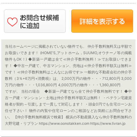
当社ホームページに掲載されていない物件でも、 仲介手数料無料又は半額で
お取扱いできます！ (HOME'S,アットホーム，SUUMO,オウチーノ等の掲載
物件もOK！) ◆新築一戸建は全て≪仲介手数料無料！≫でお取扱いできま
す！ ◆中古一戸建て、中古マンション、売地は≪仲介手数料半額又は無料≫
です！ ≪仲介手数料無料はこんなにお得です≫ 一般的な不動産会社の仲介手
数料（3％+6万円+消費税）は、 2,000万円の物件・・・712,800円 3,000
万円の物件・・・1,036,800円 4,000万円の物件・・・1,360,800円
ですが、 当社の場合 ◆新築一戸建てなら全て仲介手数料無料です！ ◆中
古一戸建・マンション・土地は仲介手数料半額又は無料！ ・ベテラン宅建資
格者が契約～引渡しまで一貫して対応します！ ・頭金0円でも住宅ローンお
任せ下さい！ 物件の内覧や住宅ローンのご相談などお気軽にお問合せ下さ
い。 【仲介手数料無料横浜で検索】 横浜の不動産購入なら仲介手数料無料の
大野宅建・リブラン https://www.oonotakken.com https://www.livran.jp