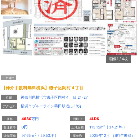
Previous
N
画像
1
/
4
枚
一戸建て
【仲介手数料無料横浜】磯子区岡村４丁目
神奈川県横浜市磯子区岡村４丁目 21-27
住所
横浜市ブルーライン蒔田駅 徒歩18分
アクセス
4680
万円
4LDK
価格
間取り
2
0
円
113.12m
( 34.21坪 )
管理費等
土地面積
2
97.65m
( 29.53坪 )
2025年12月 （築1年未満）
建物面積
築年数