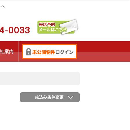
建へ
社案内