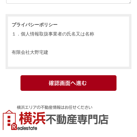
プライバシーポリシー
１．個人情報取扱事業者の氏名又は名称
有限会社大野宅建
２．個人情報の取り扱い
個人情報とは、氏名・生年月日・住所・電話番号・
電子メールアドレスなど、特定の個人を認別できるも
のを指します。弊社では、個人情報保護に関連する法
令を遵守し、お客様からご提供いただく全ての個人情
報を、細心の注意を払って取り扱っています。