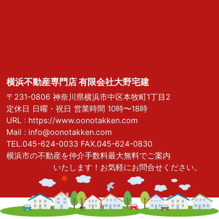
● お客様に契約後のサービス、およびメンテナンスを
行うため
● アンケート調査を行い、以後のサービスに役立てる
ため
● 必要に応じお客様に連絡をとるため
横浜不動産専門店 有限会社大野宅建
● 会計監査上の確認作業のため
〒231-0806 神奈川県横浜市中区本牧町1丁目2
定休日 日曜・祝日 営業時間 10時〜18時
５．個人情報の安全対策
URL :
https://www.oonotakken.com
Mail :
info@oonotakken.com
TEL.045-624-0033 FAX.045-624-0830
弊社では、お客様の個人情報を安全に管理・運営す
横浜市の不動産を仲介手数料最大無料でご案内
るよう鋭意努力しており、個人情報への外部からの不
いたします！お気軽にお問合せください。
正アクセス、個人情報の紛失・毀損・改ざん・漏洩・
社外への不正な流出などの危険防止に対する合理的か
つ適切な安全対策を行っています。また個人情報を取
り扱う部署ごとに情報管理責任者を置き、個人情報の