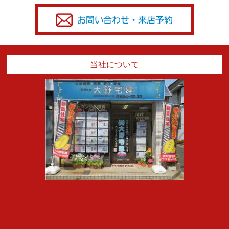
３．個人情報の利用目的
お客様からご提供いただいた個人情報は、次項記載
の利用目的の他、以下の目的で利用します。
当社について
● お客様に対し、不動産購入、売却、もしくはその両
方のサービス提供のため
● 売買契約、請負契約、又は媒介契約の履行のため
● 住宅ローン、火災保険など住宅購入に必要とされる
商品の申込み代行のため
４．保有個人データの利用目的
● お客様に不動産購入物件や売却のご希望条件をお聞
きするため
● お客様にサービスや新しい情報をお知らせするため