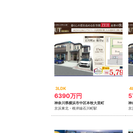
3LDK
4
6390万円
5
神奈川県横浜市中区本牧大里町
神
京浜東北・根岸線
石川町駅
京