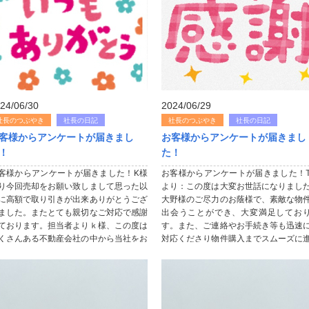
24/06/30
2024/06/29
社長のつぶやき
社長の日記
社長のつぶやき
社長の日記
客様からアンケートが届きまし
お客様からアンケートが届きまし
！
た！
客様からアンケートが届きました！K様
お客様からアンケートが届きました！
り今回売却をお願い致しまして思った以
より：この度は大変お世話になりまし
に高額で取り引きが出来ありがとうござ
大野様のご尽力のお蔭様で、素敵な物
ました。またとても親切なご対応で感謝
出会うことができ、大変満足してお
ております。担当者よりｋ様、この度は
す。また、ご連絡やお手続き等も迅速
くさんある不動産会社の中から当社をお
対応くださり物件購入までスムーズに
びいただき、感謝いたします。今回ご売
ることが出来ました。最後まで丁寧に
の依頼をいただき、出来るだけ高く...
応くださり、ありがとうございました！.