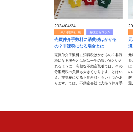
2024/04/24
20
「仲介手数料」編
お役立ちコラム
売買仲介手数料に消費税はかかる
元
の？非課税になる場合とは
済
売買仲介手数料に消費税はかかるの？非課
元
税になる場合とは家は一生の買い物といわ
を
れるように、高額な不動産取引では、その
は
分消費税の負担も大きくなります。とはい
の
え、非課税になる不動産取引もいくつかあ
解
ります。では、不動産会社に支払う仲介手
選
数料には、消費税が課税されるのでしょう
は
か？ここでは、消費税の支払いが必要...
す
返.