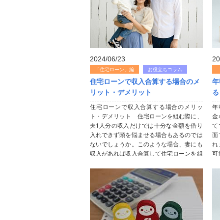
2024/06/23
20
「住宅ローン」編
お役立ちコラム
住宅ローンで収入合算する場合のメ
年
リット・デメリット
る
住宅ローンで収入合算する場合のメリッ
年
ト・デメリット 住宅ローンを組む際に、
金
夫1人分の収入だけでは十分な金額を借り
て
入れできず頭を悩ませる場合もあるのでは
面
ないでしょうか。このような場合、妻にも
れ
収入があれば収入合算して住宅ローンを組
可
むことで、借り入れできる金額を増やすこ
ら
とが可能です。収入合算の方法には種類...
済