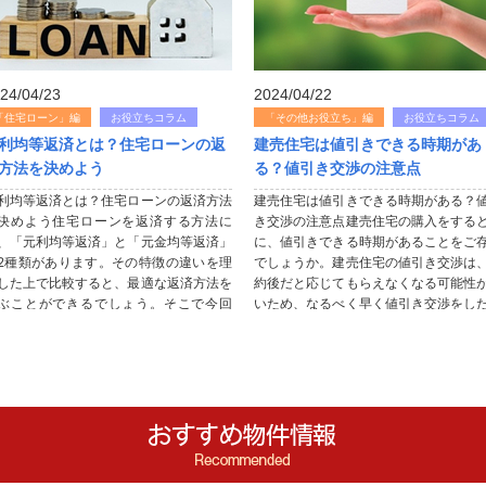
24/04/23
2024/04/22
「住宅ローン」編
お役立ちコラム
「その他お役立ち」編
お役立ちコラム
利均等返済とは？住宅ローンの返
建売住宅は値引きできる時期があ
方法を決めよう
る？値引き交渉の注意点
利均等返済とは？住宅ローンの返済方法
建売住宅は値引きできる時期がある？
決めよう住宅ローンを返済する方法に
き交渉の注意点建売住宅の購入をする
、「元利均等返済」と「元金均等返済」
に、値引きできる時期があることをご
2種類があります。その特徴の違いを理
でしょうか。建売住宅の値引き交渉は
した上で比較すると、最適な返済方法を
約後だと応じてもらえなくなる可能性
ぶことができるでしょう。そこで今回
いため、なるべく早く値引き交渉をし
、住宅ローンの返済完了を見据えて選択
が良いでしょう。今回は、建売住宅の
るポイントをお伝えします。元利均等
き交渉とその注意点についてご紹介し...
..