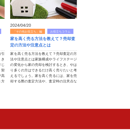
2024/04/20
「その他お役立ち」編
お役立ちコラム
家を高く売る方法を教えて？売却査
定の方法や注意点とは
値引
家を高く売る方法を教えて？売却査定の方
とき
法や注意点とは家族構成やライフステージ
存じ
の変化から家の売却を検討するとき、やは
、契
り多くの方はできるだけ高く売りたいと考
が高
えるでしょう。家を高く売るには、家を売
た方
却する際の査定方法や、査定時の注意点な
値引
どいくつかポイントを押さえておく必要が
あります。家の査定にはどのような種...