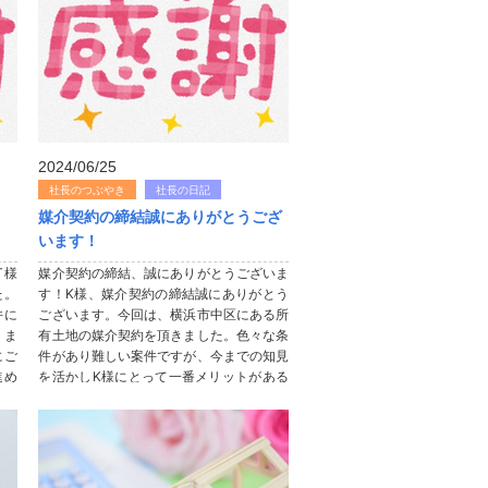
2024/06/25
社長のつぶやき
社長の日記
媒介契約の締結誠にありがとうござ
います！
T様
媒介契約の締結、誠にありがとうございま
た。
す！K様、媒介契約の締結誠にありがとう
件に
ございます。今回は、横浜市中区にある所
りま
有土地の媒介契約を頂きました。色々な条
にご
件があり難しい案件ですが、今までの知見
進め
を活かしK様にとって一番メリットがある
ご対
ご提案をさせていただきます。最短でも半
..
年近くかかる案件ですので、引き続き...