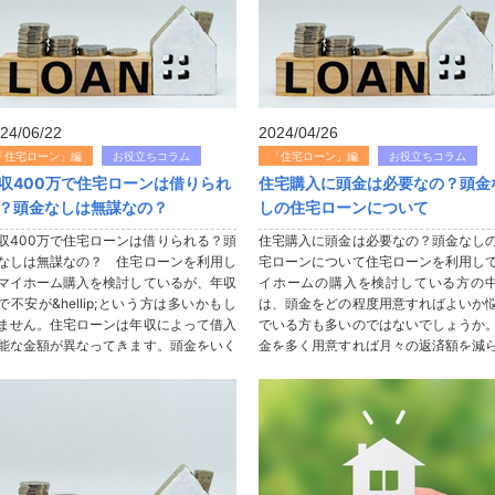
24/06/22
2024/04/26
「住宅ローン」編
お役立ちコラム
「住宅ローン」編
お役立ちコラム
収400万で住宅ローンは借りられ
住宅購入に頭金は必要なの？頭金
？頭金なしは無謀なの？
しの住宅ローンについて
収400万で住宅ローンは借りられる？頭
住宅購入に頭金は必要なの？頭金なし
なしは無謀なの？ 住宅ローンを利用し
宅ローンについて住宅ローンを利用し
マイホーム購入を検討しているが、年収
イホームの購入を検討している方の
で不安が&hellip;という方は多いかもし
は、頭金をどの程度用意すればよいか
ません。住宅ローンは年収によって借入
でいる方も多いのではないでしょうか
能な金額が異なってきます。頭金をいく
金を多く用意すれば月々の返済額を減
支払うのか、何年で返済するのかなど返
ことはできますが、まとまった額の頭
プランによっても借入額...
用意するのはなかなか大変なことです。.