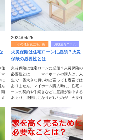
2024/04/25
「その他お役立ち」編
お役立ちコラム
な
火災保険は住宅ローンに必須？火災
保険の必要性とは
の住
火災保険は住宅ローンに必須？火災保険の
てマ
必要性とは マイホームの購入は、人
中に
生で一番大きな買い物と言っても過言では
悩ん
ありません。マイホーム購入時に、住宅ロ
。頭
ーンの契約や手続きなどに意識が集中する
らす
あまり、後回しになりがちなのが「火災保
金を
険」です。今回は、住宅ローンと密接な関
..
係にある、火災保険の必要性や加入の...