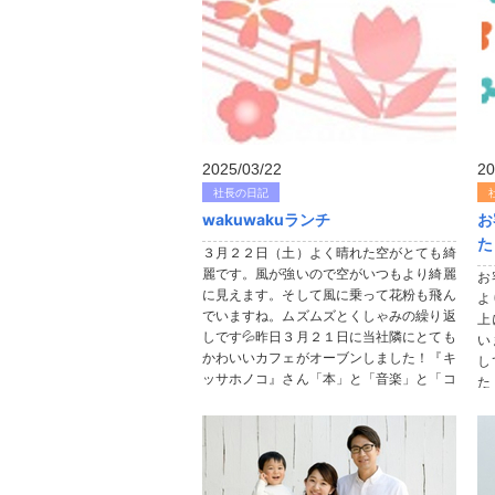
2025/03/22
20
社長の日記
wakuwakuランチ
お
た
３月２２日（土）よく晴れた空がとても綺
麗です。風が強いので空がいつもより綺麗
お
に見えます。そして風に乗って花粉も飛ん
よ
でいますね。ムズムズとくしゃみの繰り返
上
しです💦昨日３月２１日に当社隣にとても
い
かわいいカフェがオーブンしました！『キ
し
ッサホノコ』さん「本」と「音楽」と「コ
た
ーヒー」をこよなく愛すオーナー様が...
選
却