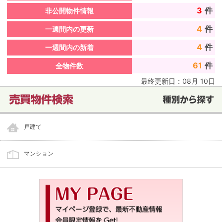
3
件
非公開物件情報
4
件
一週間内の更新
4
件
一週間内の新着
61
件
全物件数
最終更新日：
08
月
10
日
戸建て
マンション