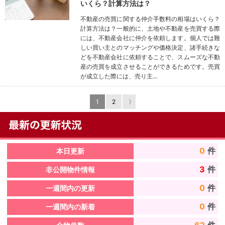
いくら？計算方法は？
不動産の売買に関する仲介手数料の相場はいくら？
計算方法は？一般的に、土地や不動産を売買する際
には、不動産会社に仲介を依頼します。個人では難
しい買い主とのマッチングや価格決定、諸手続きな
どを不動産会社に依頼することで、スムーズな不動
産の売買を成立させることができるためです。売買
が成立した際には、売り主...
1
2
〉
0
件
本日更新
3
件
非公開物件情報
0
件
一週間内の更新
0
件
一週間内の新着