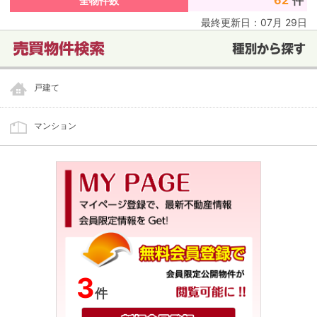
62
件
全物件数
最終更新日：
07
月
29
日
戸建て
マンション
3
件