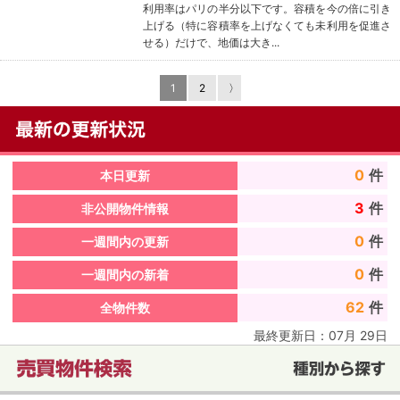
利用率はパリの半分以下です。容積を今の倍に引き
上げる（特に容積率を上げなくても未利用を促進さ
せる）だけで、地価は大き...
1
2
〉
0
件
本日更新
3
件
非公開物件情報
0
件
一週間内の更新
0
件
一週間内の新着
62
件
全物件数
最終更新日：
07
月
29
日