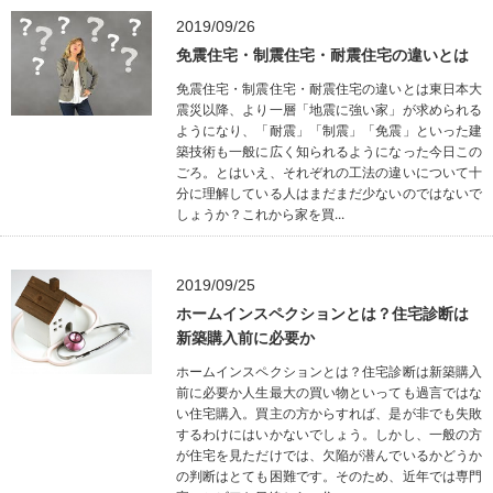
2019/09/26
免震住宅・制震住宅・耐震住宅の違いとは
免震住宅・制震住宅・耐震住宅の違いとは東日本大
震災以降、より一層「地震に強い家」が求められる
ようになり、「耐震」「制震」「免震」といった建
築技術も一般に広く知られるようになった今日この
ごろ。とはいえ、それぞれの工法の違いについて十
分に理解している人はまだまだ少ないのではないで
しょうか？これから家を買...
2019/09/25
ホームインスペクションとは？住宅診断は
新築購入前に必要か
ホームインスペクションとは？住宅診断は新築購入
前に必要か人生最大の買い物といっても過言ではな
い住宅購入。買主の方からすれば、是が非でも失敗
するわけにはいかないでしょう。しかし、一般の方
が住宅を見ただけでは、欠陥が潜んでいるかどうか
の判断はとても困難です。そのため、近年では専門