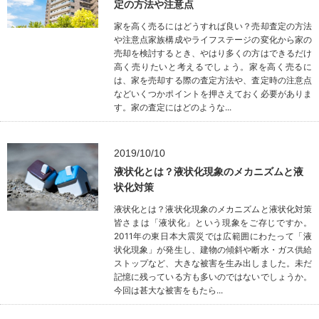
定の方法や注意点
家を高く売るにはどうすれば良い？売却査定の方法
や注意点家族構成やライフステージの変化から家の
売却を検討するとき、やはり多くの方はできるだけ
高く売りたいと考えるでしょう。家を高く売るに
は、家を売却する際の査定方法や、査定時の注意点
などいくつかポイントを押さえておく必要がありま
す。家の査定にはどのような...
2019/10/10
液状化とは？液状化現象のメカニズムと液
状化対策
液状化とは？液状化現象のメカニズムと液状化対策
皆さまは「液状化」という現象をご存じですか。
2011年の東日本大震災では広範囲にわたって「液
状化現象」が発生し、建物の傾斜や断水・ガス供給
ストップなど、大きな被害を生み出しました。未だ
記憶に残っている方も多いのではないでしょうか。
今回は甚大な被害をもたら...