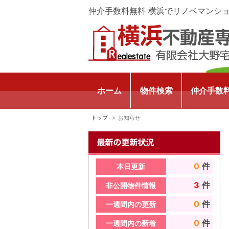
仲介手数料無料 横浜でリノベマンシ
ホーム
物件検索
仲介手数
トップ
お知らせ
0
件
本日更新
3
件
非公開物件情報
0
件
一週間内の更新
0
件
一週間内の新着