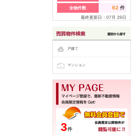
62
件
全物件数
最終更新日：
07
月
29
日
戸建て
マンション
3
件