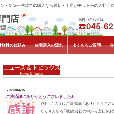
ョン・新築一戸建ての購入なら親切・丁寧がモットーの大野宅
料無料の仕組み
住宅購入の流れ
よくあるご質問
会
2026/04/15
ご決済誠にありがとうございました♪
Y様 この度はご決済誠にありがとうござ
たくさんある不動産会社の中から当社をお