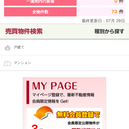
0
件
一週間内の新着
73
件
全物件数
最終更新日：
07
月
29
日
戸建て
マンション
3