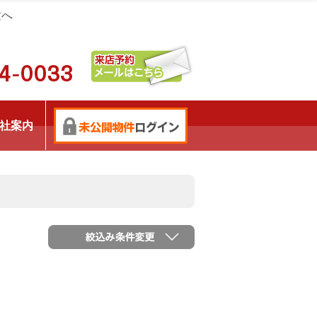
建へ
社案内