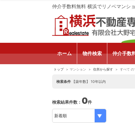
仲介手数料無料 横浜でリノベマンシ
ホーム
物件検索
仲介手数
トップ
マンション
住所から探す
すべて の
検索条件
【築年数】 10年以内
0
検索結果件数：
件