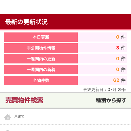
0
件
本日更新
3
件
非公開物件情報
0
件
一週間内の更新
0
件
一週間内の新着
62
件
全物件数
最終更新日：
07
月
29
日
戸建て