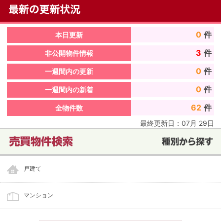
0
件
本日更新
3
件
非公開物件情報
0
件
一週間内の更新
0
件
一週間内の新着
62
件
全物件数
最終更新日：
07
月
29
日
戸建て
マンション