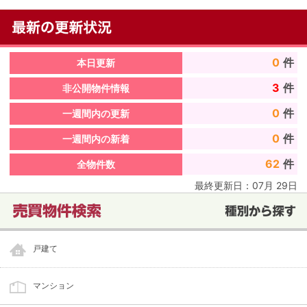
0
件
本日更新
3
件
非公開物件情報
0
件
一週間内の更新
0
件
一週間内の新着
62
件
全物件数
最終更新日：
07
月
29
日
戸建て
マンション