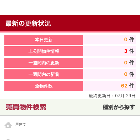
0
件
本日更新
3
件
非公開物件情報
0
件
一週間内の更新
0
件
一週間内の新着
62
件
全物件数
最終更新日：
07
月
29
日
戸建て